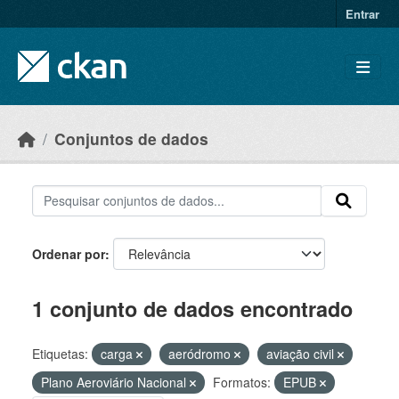
Skip to main content
Entrar
Conjuntos de dados
Ordenar por
1 conjunto de dados encontrado
Etiquetas:
carga
aeródromo
aviação civil
Plano Aeroviário Nacional
Formatos:
EPUB