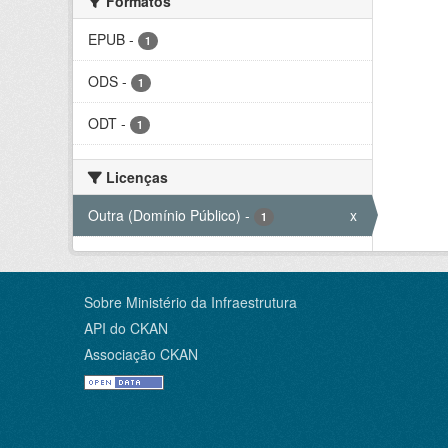
Formatos
EPUB
-
1
ODS
-
1
ODT
-
1
Licenças
Outra (Domínio Público)
-
x
1
Sobre Ministério da Infraestrutura
API do CKAN
Associação CKAN