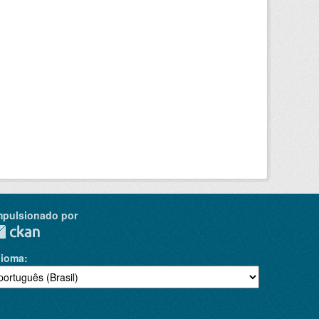
mpulsionado por
dioma