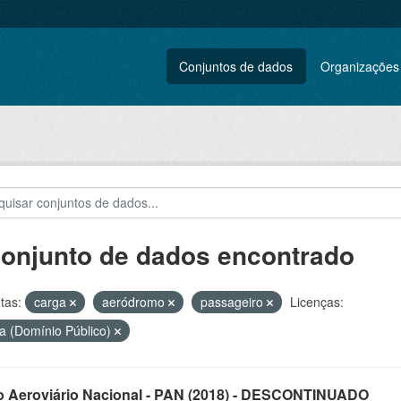
Conjuntos de dados
Organizações
conjunto de dados encontrado
tas:
carga
aeródromo
passageiro
Licenças:
a (Domínio Público)
o Aeroviário Nacional - PAN (2018) - DESCONTINUADO