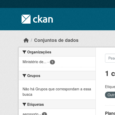
Skip to main content
Conjuntos de dados
Organizações
Ministério de...
-
1
1 
Grupos
Etique
Não há Grupos que correspondam a essa
busca
Outr
Etiquetas
Plan
aeroporto
-
1