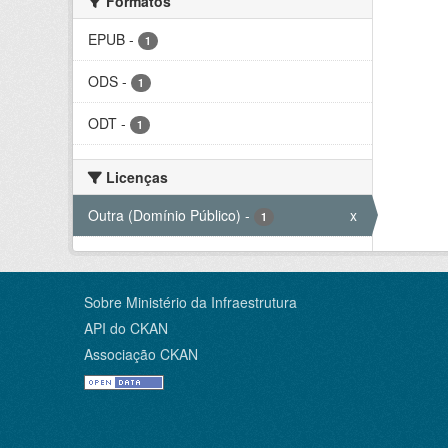
Formatos
EPUB
-
1
ODS
-
1
ODT
-
1
Licenças
Outra (Domínio Público)
-
x
1
Sobre Ministério da Infraestrutura
API do CKAN
Associação CKAN