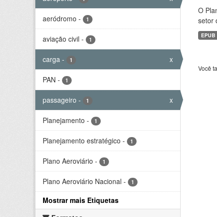
O Plan
aeródromo
-
1
setor 
EPUB
aviação civil
-
1
carga
-
x
1
Você t
PAN
-
1
passageiro
-
x
1
Planejamento
-
1
Planejamento estratégico
-
1
Plano Aeroviário
-
1
Plano Aeroviário Nacional
-
1
Mostrar mais Etiquetas