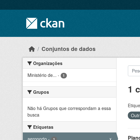
Skip to main content
Conjuntos de dados
Organizações
Ministério de...
-
1
1 
Grupos
Etique
Não há Grupos que correspondam a essa
busca
Outr
Etiquetas
Plan
aeroporto
-
x
1