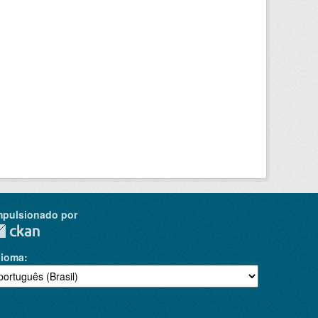
mpulsionado por
dioma