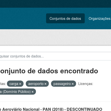
Conjuntos de dados
Organizações
conjunto de dados encontrado
tas:
carga
aeroporto
passageiro
Licenças:
a (Domínio Público)
o Aeroviário Nacional - PAN (2018) - DESCONTINUADO