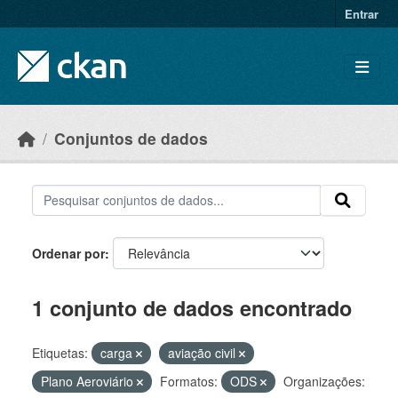
Skip to main content
Entrar
Conjuntos de dados
Ordenar por
1 conjunto de dados encontrado
Etiquetas:
carga
aviação civil
Plano Aeroviário
Formatos:
ODS
Organizações: