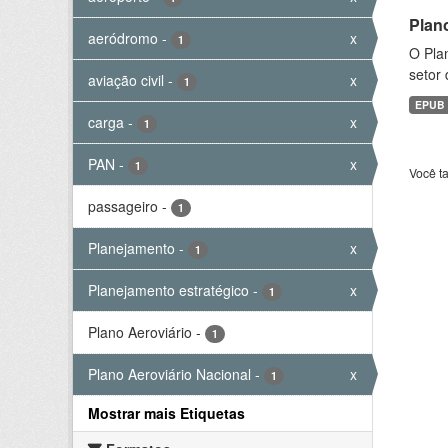
Plan
aeródromo
-
x
1
O Plan
setor 
aviação civil
-
x
1
EPUB
carga
-
x
1
PAN
-
x
1
Você t
passageiro
-
1
Planejamento
-
x
1
Planejamento estratégico
-
x
1
Plano Aeroviário
-
1
Plano Aeroviário Nacional
-
x
1
Mostrar mais Etiquetas