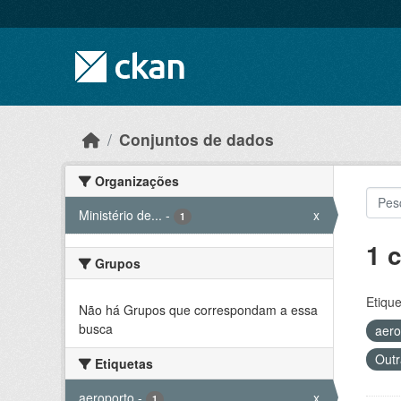
Skip to main content
Conjuntos de dados
Organizações
Ministério de...
-
x
1
1 
Grupos
Etique
Não há Grupos que correspondam a essa
busca
aero
Outr
Etiquetas
aeroporto
-
x
1