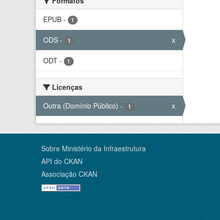
Formatos
EPUB
-
1
ODS
-
x
1
ODT
-
1
Licenças
Outra (Domínio Público)
-
x
1
Sobre Ministério da Infraestrutura
API do CKAN
Associação CKAN