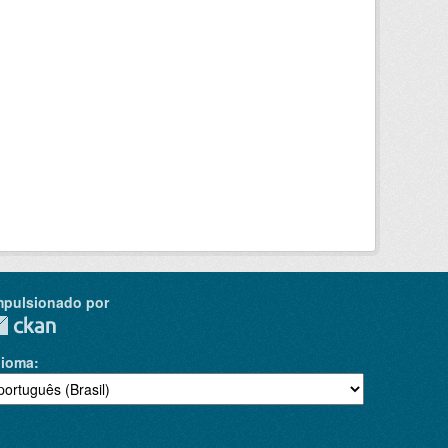
mpulsionado por
dioma