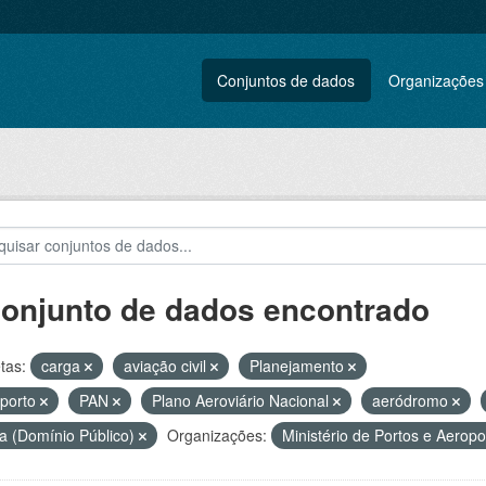
Conjuntos de dados
Organizações
conjunto de dados encontrado
tas:
carga
aviação civil
Planejamento
porto
PAN
Plano Aeroviário Nacional
aeródromo
a (Domínio Público)
Organizações:
Ministério de Portos e Aerop