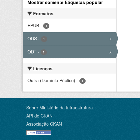
Mostrar somente Etiquetas popular
Formatos
EPUB
-
1
ODS
-
x
1
ODT
-
x
1
Licenças
Outra (Domínio Público)
-
1
Sobre Ministério da Infraestrutura
API do CKAN
Associação CKAN