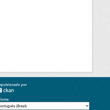
mpulsionado por
dioma