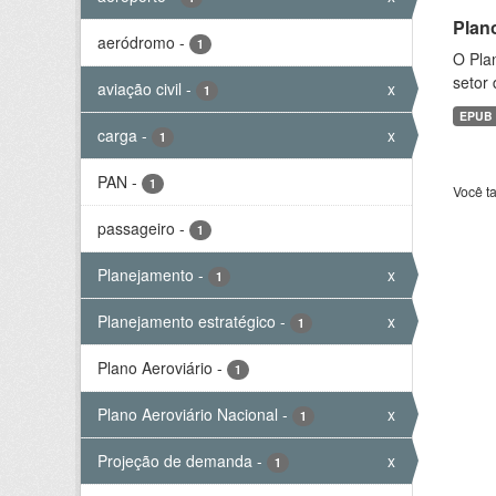
Plan
aeródromo
-
1
O Plan
setor 
aviação civil
-
x
1
EPUB
carga
-
x
1
PAN
-
1
Você t
passageiro
-
1
Planejamento
-
x
1
Planejamento estratégico
-
x
1
Plano Aeroviário
-
1
Plano Aeroviário Nacional
-
x
1
Projeção de demanda
-
x
1