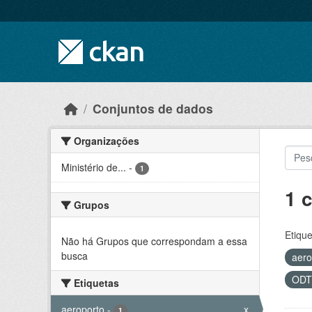
Skip to main content
Conjuntos de dados
Organizações
Ministério de...
-
1
1 
Grupos
Etique
Não há Grupos que correspondam a essa
busca
aero
OD
Etiquetas
aeroporto
-
x
1