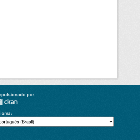
mpulsionado por
dioma