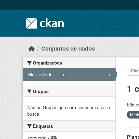
Skip to main content
Conjuntos de dados
Organizações
Ministério de...
-
x
1
1 
Grupos
Etique
Não há Grupos que correspondam a essa
busca
Mini
Etiquetas
Plan
aeroporto
-
1