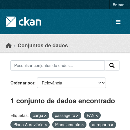
Skip to main content
Entrar
Conjuntos de dados
Ordenar por
1 conjunto de dados encontrado
Etiquetas:
carga
passageiro
PAN
Plano Aeroviário
Planejamento
aeroporto