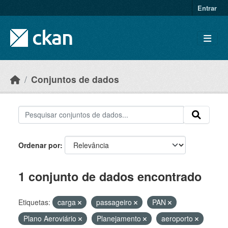
Skip to main content
Entrar
Conjuntos de dados
Ordenar por
1 conjunto de dados encontrado
Etiquetas:
carga
passageiro
PAN
Plano Aeroviário
Planejamento
aeroporto