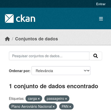
Skip to main content
Entrar
Conjuntos de dados
Ordenar por
1 conjunto de dados encontrado
Etiquetas:
carga
passageiro
Plano Aeroviário Nacional
PAN