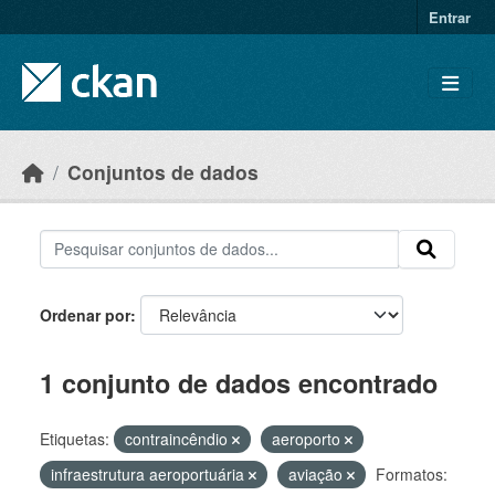
Skip to main content
Entrar
Conjuntos de dados
Ordenar por
1 conjunto de dados encontrado
Etiquetas:
contraincêndio
aeroporto
infraestrutura aeroportuária
aviação
Formatos: