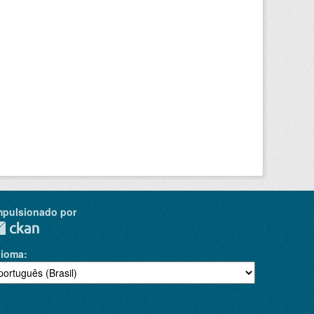
mpulsionado por
dioma