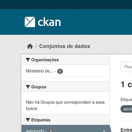
Skip to main content
Conjuntos de dados
Organizações
Ministério de...
-
1
1 
Grupos
Etique
Não há Grupos que correspondam a essa
busca
aer
Etiquetas
Entr
aeroporto
-
x
1