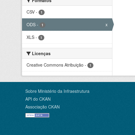
Formatos
CSV
-
1
ODS
-
x
1
XLS
-
1
Licenças
Creative Commons Atribuição
-
1
Sobre Ministério da Infraestrutura
API do CKAN
Associação CKAN