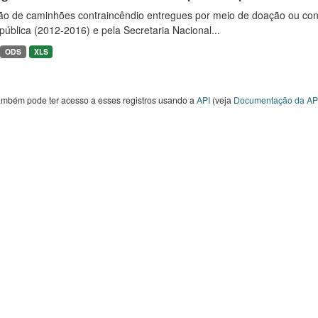
ão de caminhões contraincêndio entregues por meio de doação ou convê
ública (2012-2016) e pela Secretaria Nacional...
ODS
XLS
ambém pode ter acesso a esses registros usando a
API
(veja
Documentação da AP