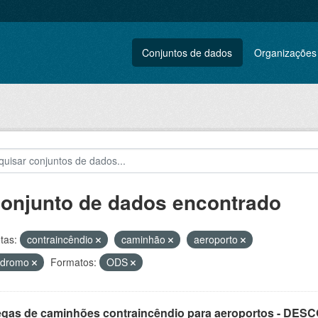
Conjuntos de dados
Organizações
conjunto de dados encontrado
tas:
contraincêndio
caminhão
aeroporto
ódromo
Formatos:
ODS
egas de caminhões contraincêndio para aeroportos - DE