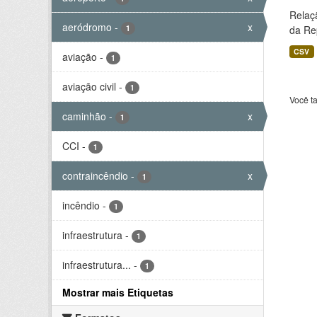
Relaç
aeródromo
-
x
1
da Rep
CSV
aviação
-
1
aviação civil
-
1
Você t
caminhão
-
x
1
CCI
-
1
contraincêndio
-
x
1
incêndio
-
1
infraestrutura
-
1
infraestrutura...
-
1
Mostrar mais Etiquetas