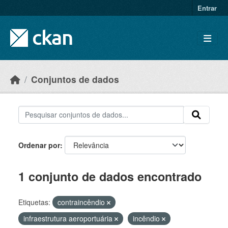
Skip to main content
Entrar
Conjuntos de dados
Ordenar por
1 conjunto de dados encontrado
Etiquetas:
contraincêndio
infraestrutura aeroportuária
incêndio