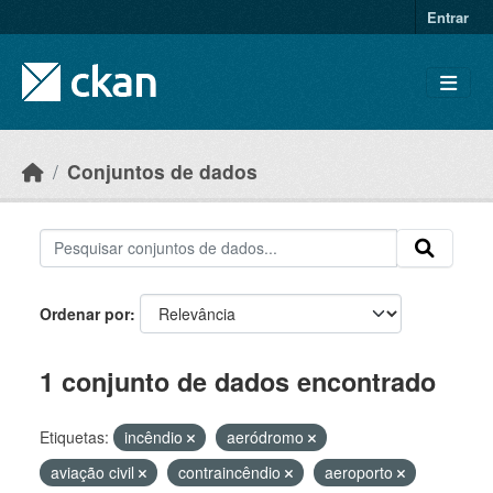
Skip to main content
Entrar
Conjuntos de dados
Ordenar por
1 conjunto de dados encontrado
Etiquetas:
incêndio
aeródromo
aviação civil
contraincêndio
aeroporto