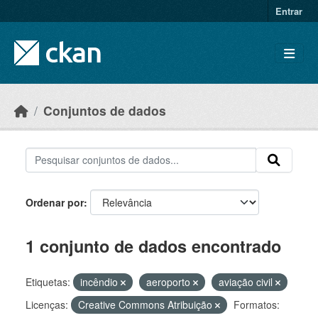
Skip to main content
Entrar
Conjuntos de dados
Ordenar por
1 conjunto de dados encontrado
Etiquetas:
incêndio
aeroporto
aviação civil
Licenças:
Creative Commons Atribuição
Formatos: