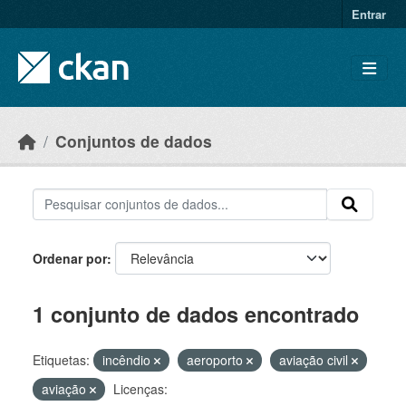
Skip to main content
Entrar
Conjuntos de dados
Ordenar por
1 conjunto de dados encontrado
Etiquetas:
incêndio
aeroporto
aviação civil
aviação
Licenças: