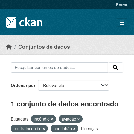
Skip to main content
Entrar
Conjuntos de dados
Ordenar por
1 conjunto de dados encontrado
Etiquetas:
incêndio
aviação
contraincêndio
caminhão
Licenças: