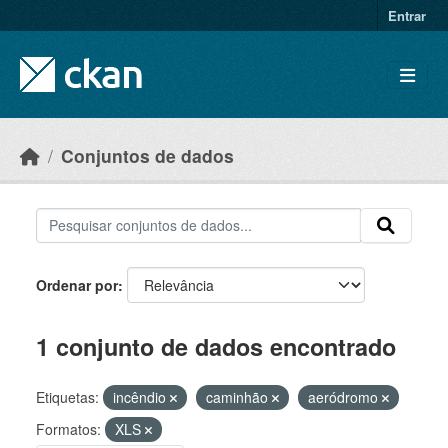
Skip to main content
Entrar
Conjuntos de dados
Ordenar por
1 conjunto de dados encontrado
Etiquetas:
incêndio
caminhão
aeródromo
Formatos:
XLS