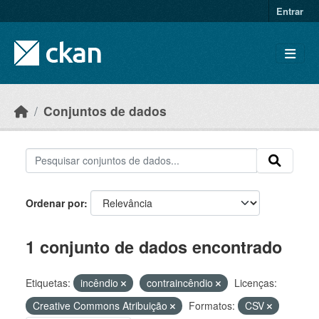
Skip to main content
Entrar
Conjuntos de dados
Ordenar por
1 conjunto de dados encontrado
Etiquetas:
incêndio
contraincêndio
Licenças:
Creative Commons Atribuição
Formatos:
CSV