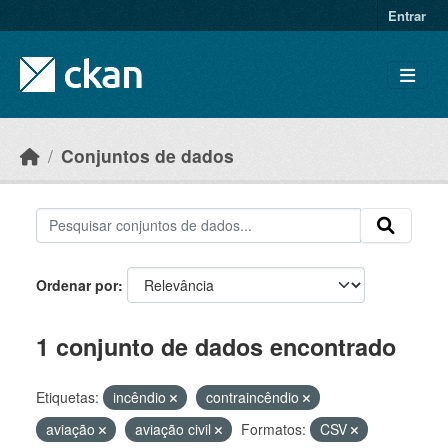
Skip to main content
Entrar
Conjuntos de dados
Ordenar por
1 conjunto de dados encontrado
Etiquetas:
incêndio
contraincêndio
aviação
aviação civil
Formatos:
CSV