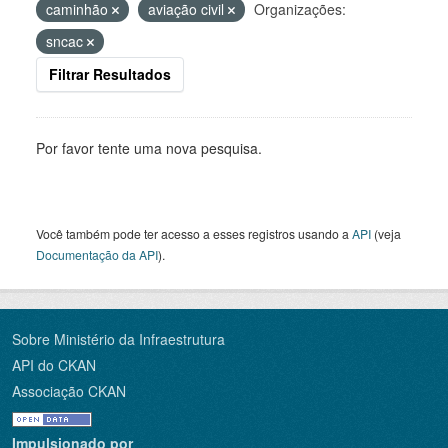
caminhão
aviação civil
Organizações:
sncac
Filtrar Resultados
Por favor tente uma nova pesquisa.
Você também pode ter acesso a esses registros usando a
API
(veja
Documentação da API
).
Sobre Ministério da Infraestrutura
API do CKAN
Associação CKAN
Impulsionado por