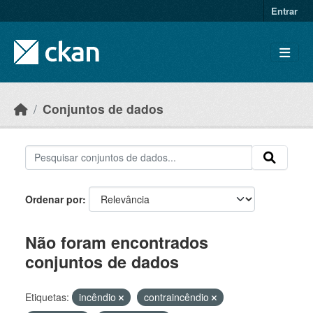
Skip to main content
Entrar
Conjuntos de dados
Ordenar por
Não foram encontrados
conjuntos de dados
Etiquetas:
incêndio
contraincêndio