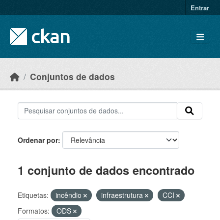
Skip to main content
Entrar
Conjuntos de dados
Ordenar por
1 conjunto de dados encontrado
Etiquetas:
incêndio
infraestrutura
CCI
Formatos:
ODS