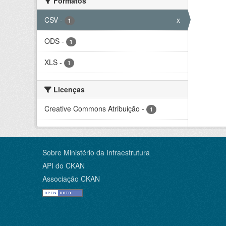
Formatos
CSV
-
x
1
ODS
-
1
XLS
-
1
Licenças
Creative Commons Atribuição
-
1
Sobre Ministério da Infraestrutura
API do CKAN
Associação CKAN