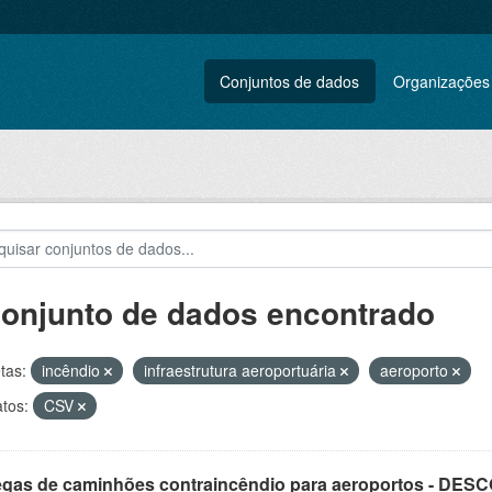
Conjuntos de dados
Organizações
conjunto de dados encontrado
tas:
incêndio
infraestrutura aeroportuária
aeroporto
tos:
CSV
egas de caminhões contraincêndio para aeroportos - DE