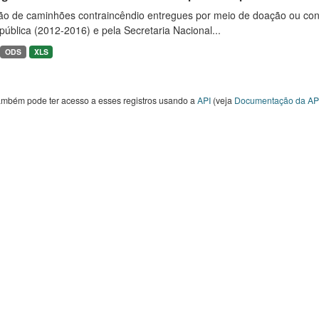
ão de caminhões contraincêndio entregues por meio de doação ou convê
ública (2012-2016) e pela Secretaria Nacional...
ODS
XLS
ambém pode ter acesso a esses registros usando a
API
(veja
Documentação da AP