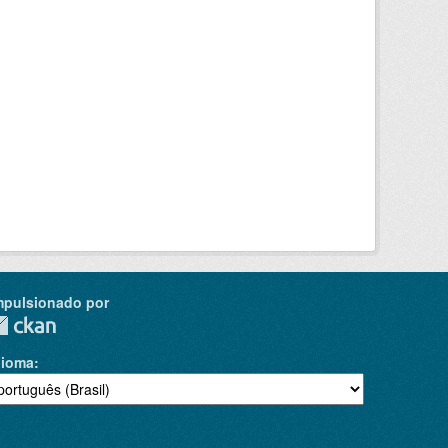
mpulsionado por
dioma