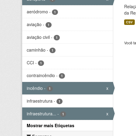
Relaç
aeródromo
-
1
da Rep
CSV
aviação
-
1
aviação civil
-
1
Você t
caminhão
-
1
CCI
-
1
contraincêndio
-
1
incêndio
-
x
1
infraestrutura
-
1
infraestrutura...
-
x
1
Mostrar mais Etiquetas