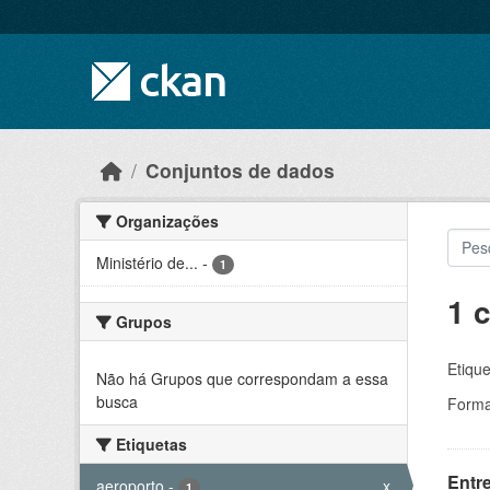
Skip to main content
Conjuntos de dados
Organizações
Ministério de...
-
1
1 
Grupos
Etique
Não há Grupos que correspondam a essa
busca
Forma
Etiquetas
Entr
aeroporto
-
x
1