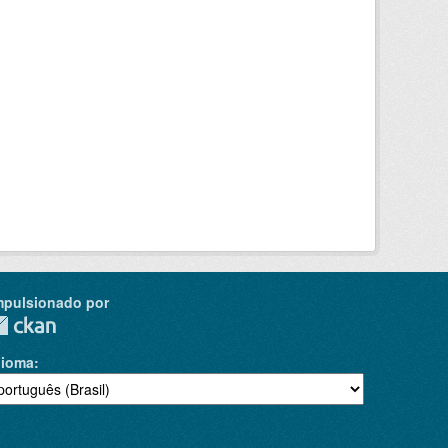
mpulsionado por
dioma