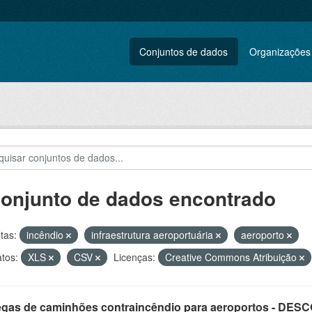
Conjuntos de dados
Organizações
conjunto de dados encontrado
tas:
incêndio
infraestrutura aeroportuária
aeroporto
tos:
XLS
CSV
Licenças:
Creative Commons Atribuição
egas de caminhões contraincêndio para aeroportos - DE