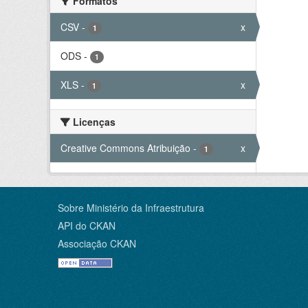
Formatos
CSV
-
x
1
ODS
-
1
XLS
-
x
1
Licenças
Creative Commons Atribuição
-
x
1
Sobre Ministério da Infraestrutura
API do CKAN
Associação CKAN