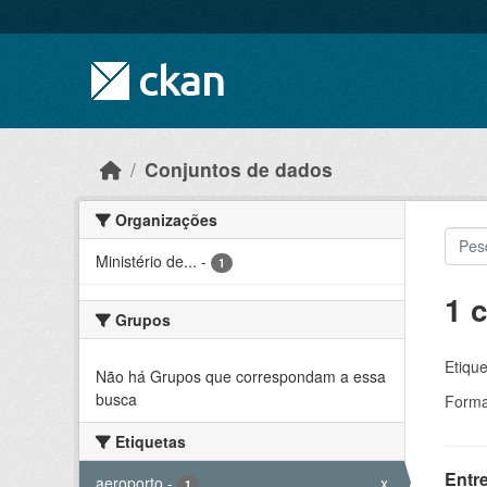
Skip to main content
Conjuntos de dados
Organizações
Ministério de...
-
1
1 
Grupos
Etique
Não há Grupos que correspondam a essa
busca
Forma
Etiquetas
Entr
aeroporto
-
x
1