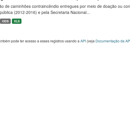
ão de caminhões contraincêndio entregues por meio de doação ou convê
ública (2012-2016) e pela Secretaria Nacional...
ODS
XLS
ambém pode ter acesso a esses registros usando a
API
(veja
Documentação da AP