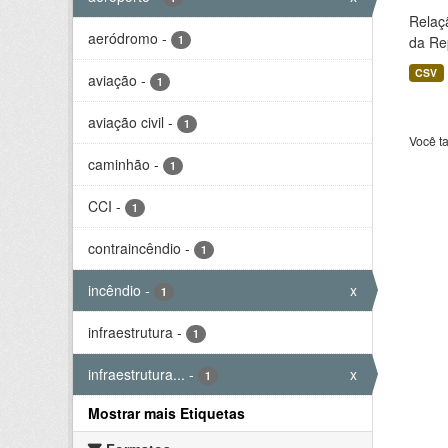
Relaç
aeródromo
-
1
da Rep
CSV
aviação
-
1
aviação civil
-
1
Você t
caminhão
-
1
CCI
-
1
contraincêndio
-
1
incêndio
-
x
1
infraestrutura
-
1
infraestrutura...
-
x
1
Mostrar mais Etiquetas