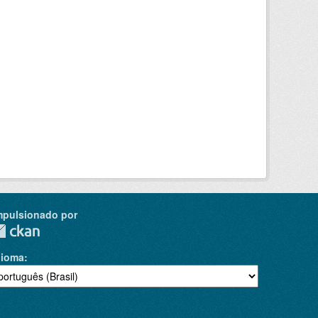
mpulsionado por
dioma