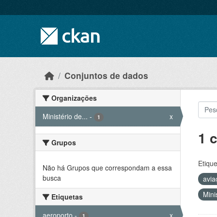
Skip to main content
Conjuntos de dados
Organizações
Ministério de...
-
x
1
1 
Grupos
Etique
Não há Grupos que correspondam a essa
busca
avia
Mini
Etiquetas
aeroporto
-
x
1