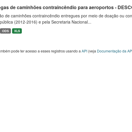
egas de caminhões contraincêndio para aeroportos - DE
ão de caminhões contraincêndio entregues por meio de doação ou convê
ública (2012-2016) e pela Secretaria Nacional...
ODS
XLS
ambém pode ter acesso a esses registros usando a
API
(veja
Documentação da AP