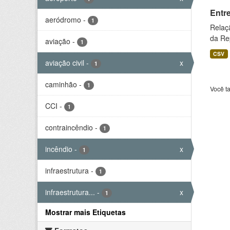
Entr
aeródromo
-
1
Relaç
da Rep
aviação
-
1
CSV
aviação civil
-
x
1
caminhão
-
1
Você t
CCI
-
1
contraincêndio
-
1
incêndio
-
x
1
infraestrutura
-
1
infraestrutura...
-
x
1
Mostrar mais Etiquetas