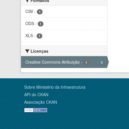
Formatos
CSV
-
1
ODS
-
1
XLS
-
1
Licenças
Creative Commons Atribuição
-
x
1
Sobre Ministério da Infraestrutura
API do CKAN
Associação CKAN