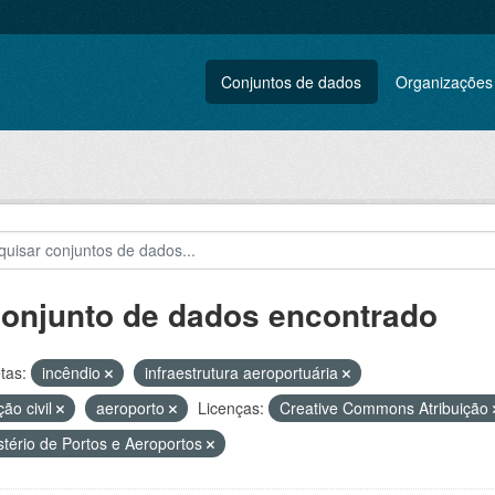
Conjuntos de dados
Organizações
conjunto de dados encontrado
tas:
incêndio
infraestrutura aeroportuária
ção civil
aeroporto
Licenças:
Creative Commons Atribuição
stério de Portos e Aeroportos