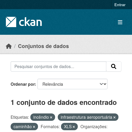
Skip to main content
Entrar
Conjuntos de dados
Ordenar por
1 conjunto de dados encontrado
Etiquetas:
incêndio
infraestrutura aeroportuária
caminhão
Formatos:
XLS
Organizações: