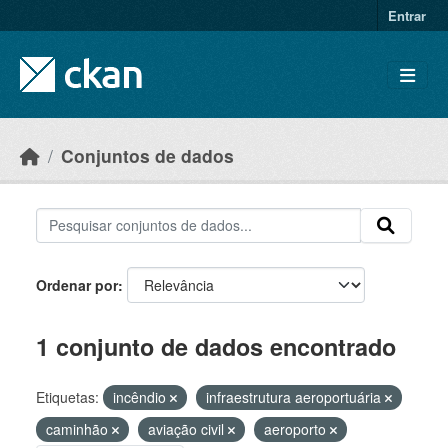
Skip to main content
Entrar
Conjuntos de dados
Ordenar por
1 conjunto de dados encontrado
Etiquetas:
incêndio
infraestrutura aeroportuária
caminhão
aviação civil
aeroporto