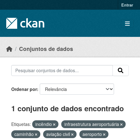
Skip to main content
Entrar
Conjuntos de dados
Ordenar por
1 conjunto de dados encontrado
Etiquetas:
incêndio
infraestrutura aeroportuária
caminhão
aviação civil
aeroporto