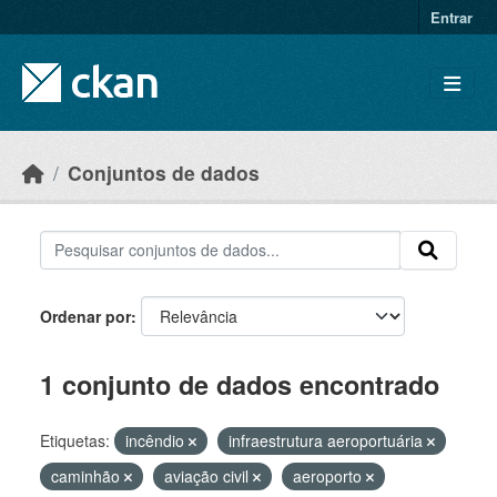
Skip to main content
Entrar
Conjuntos de dados
Ordenar por
1 conjunto de dados encontrado
Etiquetas:
incêndio
infraestrutura aeroportuária
caminhão
aviação civil
aeroporto