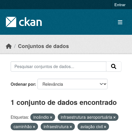
Skip to main content
Entrar
Conjuntos de dados
Ordenar por
1 conjunto de dados encontrado
Etiquetas:
incêndio
infraestrutura aeroportuária
caminhão
infraestrutura
aviação civil