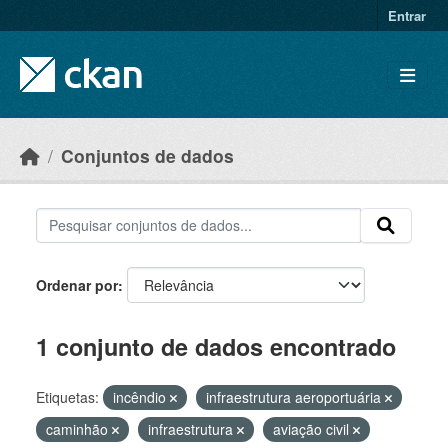
Skip to main content
Entrar
Conjuntos de dados
Ordenar por
1 conjunto de dados encontrado
Etiquetas:
incêndio
infraestrutura aeroportuária
caminhão
infraestrutura
aviação civil