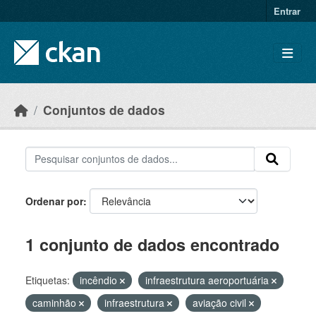
Skip to main content
Entrar
Conjuntos de dados
Ordenar por
1 conjunto de dados encontrado
Etiquetas:
incêndio
infraestrutura aeroportuária
caminhão
infraestrutura
aviação civil