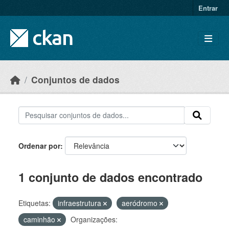
Skip to main content
Entrar
Conjuntos de dados
Ordenar por
1 conjunto de dados encontrado
Etiquetas:
infraestrutura
aeródromo
caminhão
Organizações: