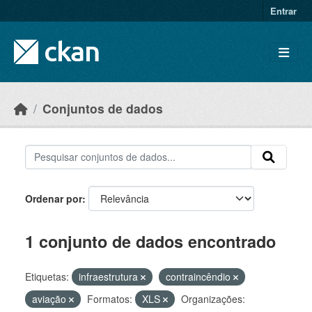
Skip to main content
Entrar
Conjuntos de dados
Ordenar por
1 conjunto de dados encontrado
Etiquetas:
infraestrutura
contraincêndio
aviação
Formatos:
XLS
Organizações: