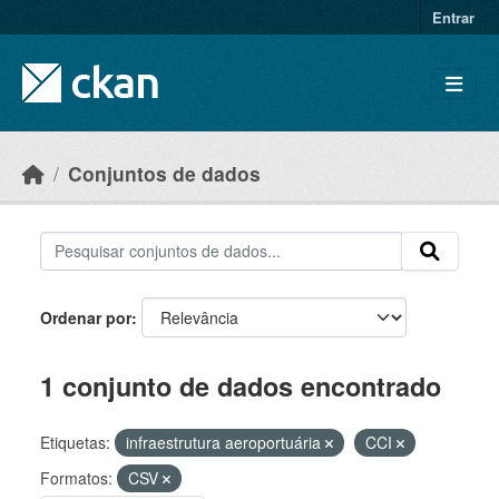
Skip to main content
Entrar
Conjuntos de dados
Ordenar por
1 conjunto de dados encontrado
Etiquetas:
infraestrutura aeroportuária
CCI
Formatos:
CSV