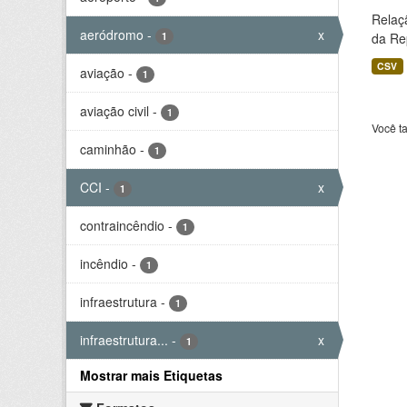
Relaç
aeródromo
-
x
1
da Rep
CSV
aviação
-
1
aviação civil
-
1
Você t
caminhão
-
1
CCI
-
x
1
contraincêndio
-
1
incêndio
-
1
infraestrutura
-
1
infraestrutura...
-
x
1
Mostrar mais Etiquetas