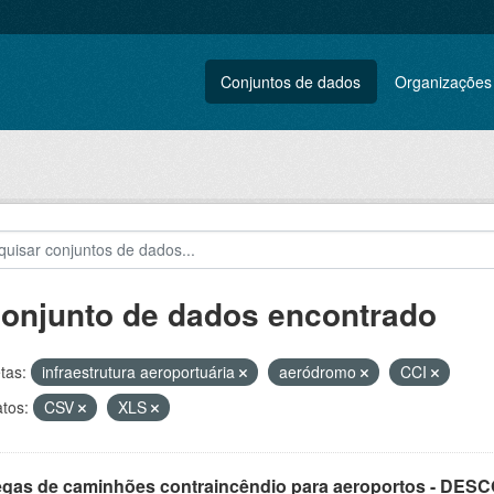
Conjuntos de dados
Organizações
conjunto de dados encontrado
tas:
infraestrutura aeroportuária
aeródromo
CCI
tos:
CSV
XLS
egas de caminhões contraincêndio para aeroportos - DE