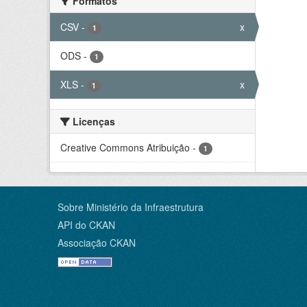
Formatos
CSV
-
x
1
ODS
-
1
XLS
-
x
1
Licenças
Creative Commons Atribuição
-
1
Sobre Ministério da Infraestrutura
API do CKAN
Associação CKAN