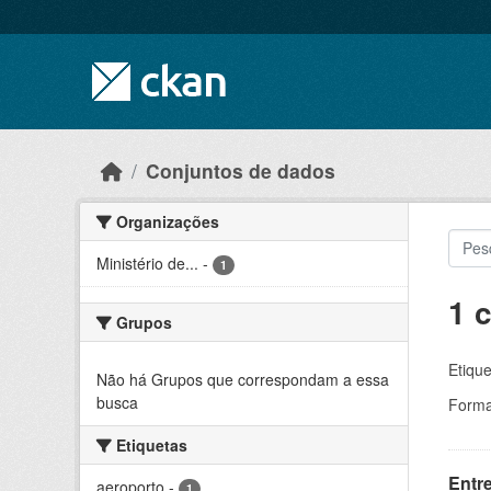
Skip to main content
Conjuntos de dados
Organizações
Ministério de...
-
1
1 
Grupos
Etique
Não há Grupos que correspondam a essa
busca
Forma
Etiquetas
Entr
aeroporto
-
1