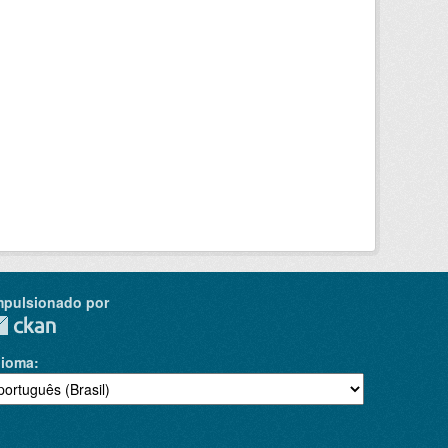
mpulsionado por
dioma