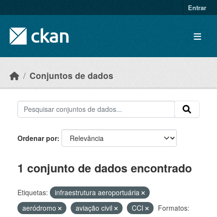
Skip to main content
Entrar
Conjuntos de dados
Ordenar por
1 conjunto de dados encontrado
Etiquetas:
infraestrutura aeroportuária
aeródromo
aviação civil
CCI
Formatos: