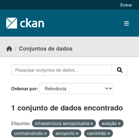
Skip to main content
Entrar
Conjuntos de dados
Ordenar por
1 conjunto de dados encontrado
Etiquetas:
infraestrutura aeroportuária
aviação
contraincêndio
aeroporto
caminhão