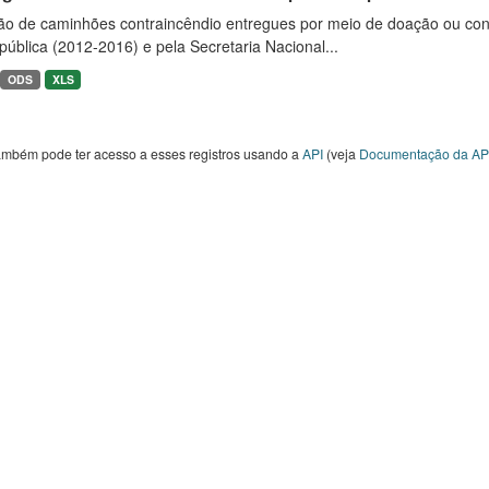
ão de caminhões contraincêndio entregues por meio de doação ou convê
ública (2012-2016) e pela Secretaria Nacional...
ODS
XLS
ambém pode ter acesso a esses registros usando a
API
(veja
Documentação da AP