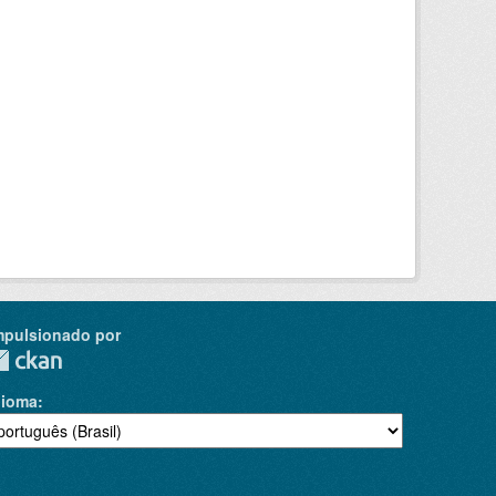
mpulsionado por
dioma