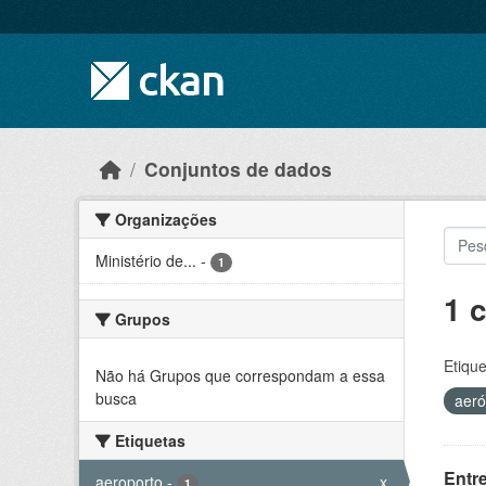
Skip to main content
Conjuntos de dados
Organizações
Ministério de...
-
1
1 
Grupos
Etique
Não há Grupos que correspondam a essa
busca
aer
Etiquetas
Entr
aeroporto
-
x
1