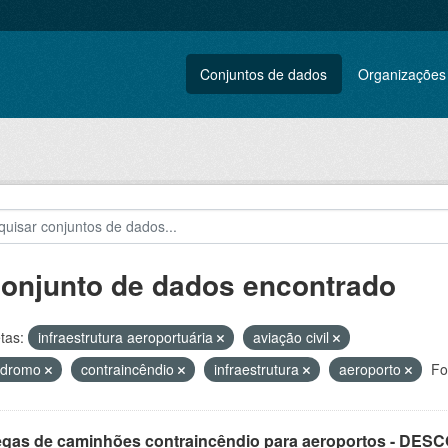
Conjuntos de dados
Organizações
conjunto de dados encontrado
tas:
infraestrutura aeroportuária
aviação civil
ódromo
contraincêndio
infraestrutura
aeroporto
Fo
egas de caminhões contraincêndio para aeroportos - DE