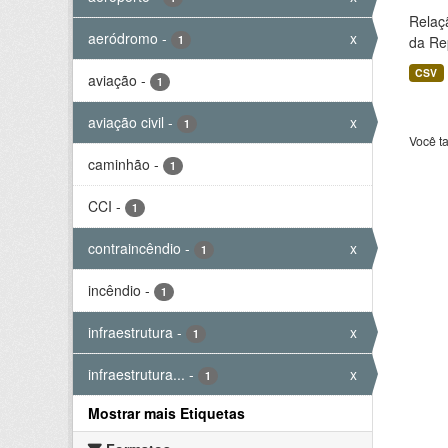
Relaç
aeródromo
-
x
1
da Rep
CSV
aviação
-
1
aviação civil
-
x
1
Você t
caminhão
-
1
CCI
-
1
contraincêndio
-
x
1
incêndio
-
1
infraestrutura
-
x
1
infraestrutura...
-
x
1
Mostrar mais Etiquetas