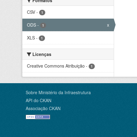
Formatos
CSV
-
1
ODS
-
x
1
XLS
-
1
Licenças
Creative Commons Atribuição
-
1
Sobre Ministério da Infraestrutura
API do CKAN
Associação CKAN