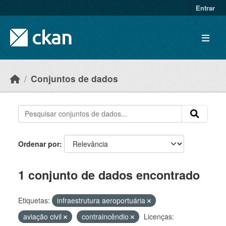
Skip to main content
Entrar
Conjuntos de dados
Ordenar por
1 conjunto de dados encontrado
Etiquetas:
infraestrutura aeroportuária
aviação civil
contraincêndio
Licenças: