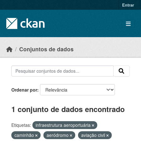
Skip to main content
Entrar
Conjuntos de dados
Ordenar por
1 conjunto de dados encontrado
Etiquetas:
infraestrutura aeroportuária
caminhão
aeródromo
aviação civil