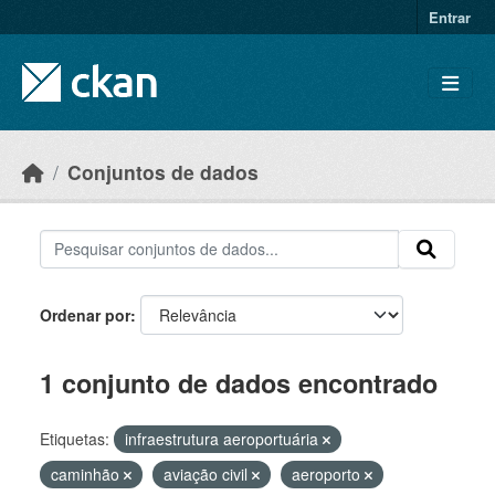
Skip to main content
Entrar
Conjuntos de dados
Ordenar por
1 conjunto de dados encontrado
Etiquetas:
infraestrutura aeroportuária
caminhão
aviação civil
aeroporto