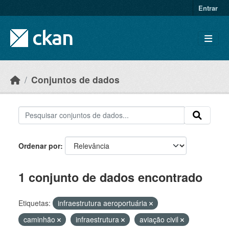
Skip to main content
Entrar
Conjuntos de dados
Ordenar por
1 conjunto de dados encontrado
Etiquetas:
infraestrutura aeroportuária
caminhão
infraestrutura
aviação civil