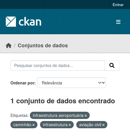
Skip to main content
Entrar
Conjuntos de dados
Ordenar por
1 conjunto de dados encontrado
Etiquetas:
infraestrutura aeroportuária
caminhão
infraestrutura
aviação civil