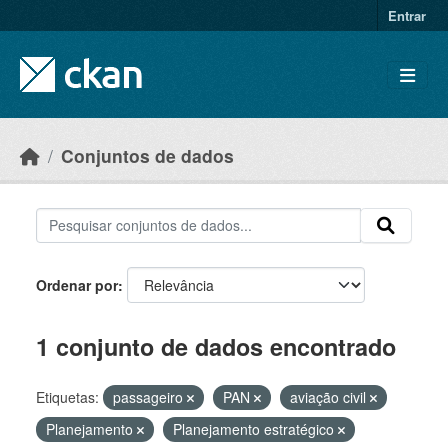
Skip to main content
Entrar
Conjuntos de dados
Ordenar por
1 conjunto de dados encontrado
Etiquetas:
passageiro
PAN
aviação civil
Planejamento
Planejamento estratégico