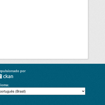
mpulsionado por
dioma