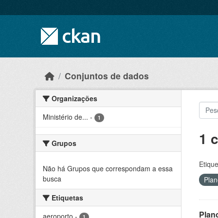
Skip to main content
Conjuntos de dados
Organizações
Ministério de...
-
1
1 
Grupos
Etique
Não há Grupos que correspondam a essa
busca
Plan
Etiquetas
Plan
aeroporto
-
1