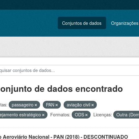
Conjuntos de dados
Organizações
conjunto de dados encontrado
tas:
passageiro
PAN
aviação civil
ejamento estratégico
Formatos:
ODS
Licenças:
Outra (Dom
o Aeroviário Nacional - PAN (2018) - DESCONTINUADO