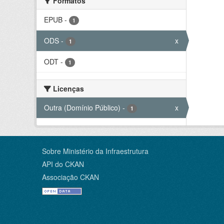
Formatos
EPUB
-
1
ODS
-
x
1
ODT
-
1
Licenças
Outra (Domínio Público)
-
x
1
Sobre Ministério da Infraestrutura
API do CKAN
Associação CKAN