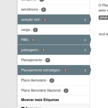
O Plan
aeródromo
-
1
setor 
EPUB
aviação civil
-
x
1
carga
-
1
Você t
PAN
-
x
1
passageiro
-
x
1
Planejamento
-
1
Planejamento estratégico
-
x
1
Plano Aeroviário
-
1
Plano Aeroviário Nacional
-
1
Mostrar mais Etiquetas