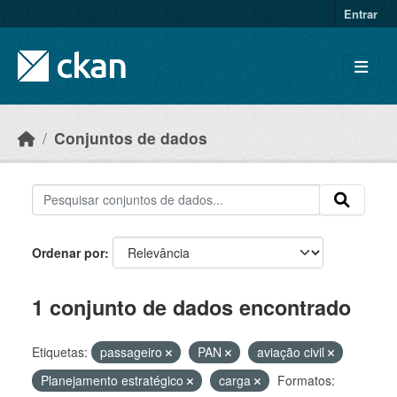
Skip to main content
Entrar
Conjuntos de dados
Ordenar por
1 conjunto de dados encontrado
Etiquetas:
passageiro
PAN
aviação civil
Planejamento estratégico
carga
Formatos: