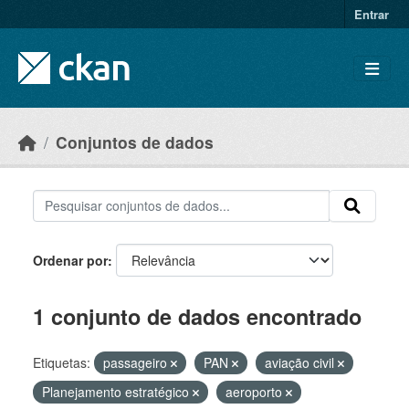
Skip to main content
Entrar
Conjuntos de dados
Ordenar por
1 conjunto de dados encontrado
Etiquetas:
passageiro
PAN
aviação civil
Planejamento estratégico
aeroporto