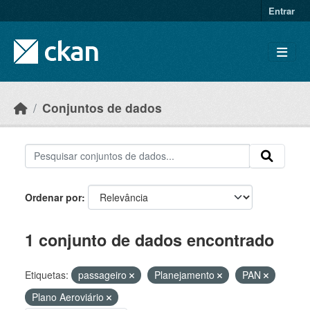
Skip to main content
Entrar
Conjuntos de dados
Ordenar por
1 conjunto de dados encontrado
Etiquetas:
passageiro
Planejamento
PAN
Plano Aeroviário