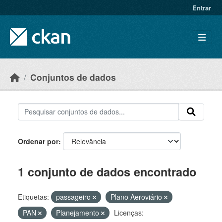
Skip to main content
Entrar
Conjuntos de dados
Ordenar por
1 conjunto de dados encontrado
Etiquetas:
passageiro
Plano Aeroviário
PAN
Planejamento
Licenças: